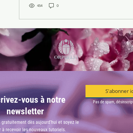
454
0