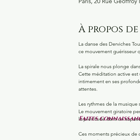
Paris, 20 Rue Geoffroy l
À propos de
La danse des Derviches Tour
ce mouvement guérisseur qu
La spirale nous plonge dans
Cette méditation active est
intimement en ses profondeu
attentes.
Les rythmes de la musique s
Le mouvement giratoire perm
Faites connaissanc
la plénitude dans un espace 
Ces moments précieux de co