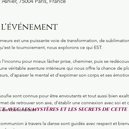
'Asnier, 75004 Paris, France
 l'événement
neurs est une puissante voie de transformation, de sublimation.
'est le tournoiement, nous explorons ce qui EST. 
 l'inconnu pour mieux lâcher prise, cheminer, puis se redécouvr
 une véritable aventure intérieure qui nous offre la chance de p
rs, d'apaiser le mental et d'exprimer son corps et ses émotion
oufie sont connus pour être envoutants et tout aussi bien exalt
et de retrouver son axe, d'établir une connexion avec soi et de
e avec les mystères et les secrets de cette
de liberté totale.
mmunion à travers la danse sont guidés avec respect et bienv