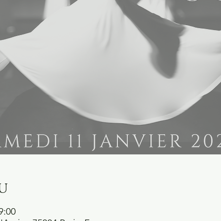
u
9:00