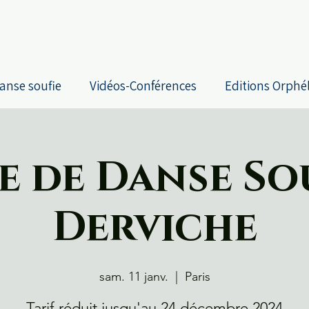
anse soufie
Vidéos-Conférences
Editions Orphé
e de Danse Sou
Derviche
sam. 11 janv.
  |  
Paris
Tarif réduit jusqu'au 24 décembre 2024