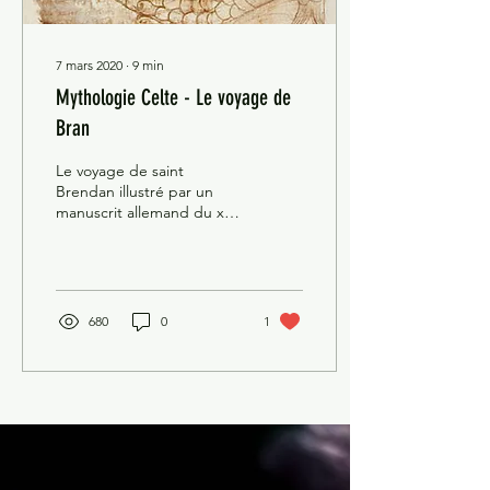
7 mars 2020
∙
9
min
Mythologie Celte - Le voyage de
Bran
Le voyage de saint
Brendan illustré par un
manuscrit allemand du xve
siècle. Ce texte
mythologique irlandais
expose une attache très...
680
0
1