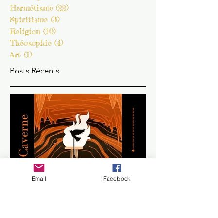
Métaphysique
(21)
21 posts
Phénoménologie
(11)
11 posts
Onirosophie
(13)
13 posts
Anthropologie
(4)
4 posts
Science
(9)
9 posts
Philosophie
(9)
9 posts
Hermétisme
(22)
22 posts
Spiritisme
(3)
3 posts
Religion
(10)
10 posts
Théosophie
(4)
4 posts
Art
(1)
1 post
Posts Récents
Email
Facebook