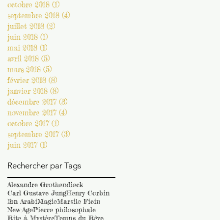
octobre 2018
(1)
1 post
septembre 2018
(4)
4 posts
juillet 2018
(2)
2 posts
juin 2018
(1)
1 post
mai 2018
(1)
1 post
avril 2018
(5)
5 posts
mars 2018
(5)
5 posts
février 2018
(8)
8 posts
janvier 2018
(8)
8 posts
décembre 2017
(3)
3 posts
novembre 2017
(4)
4 posts
octobre 2017
(1)
1 post
septembre 2017
(3)
3 posts
juin 2017
(1)
1 post
Rechercher par Tags
Alexandre Grothendieck
Carl Gustave Jung
Henry Corbin
Ibn Arabi
Magie
Marsile Ficin
New-Age
Pierre philosophale
Rite à Mystère
Temps du Rêve