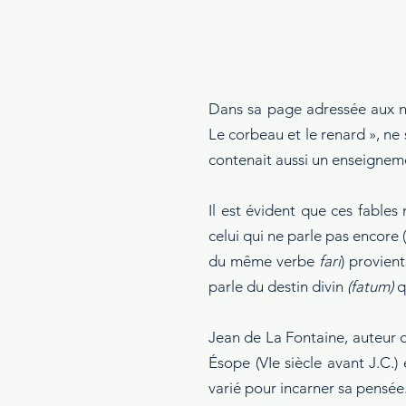
Dans sa page adressée aux né
Le corbeau et le renard », ne s
contenait aussi un enseignem
Il est évident que ces fables 
celui qui ne parle pas encore (d
du même verbe 
fari
) provie
parle du destin divin 
(fatum)
 q
Jean de La Fontaine, auteur du
Ésope (VIe siècle avant J.C.) 
varié pour incarner sa pensée