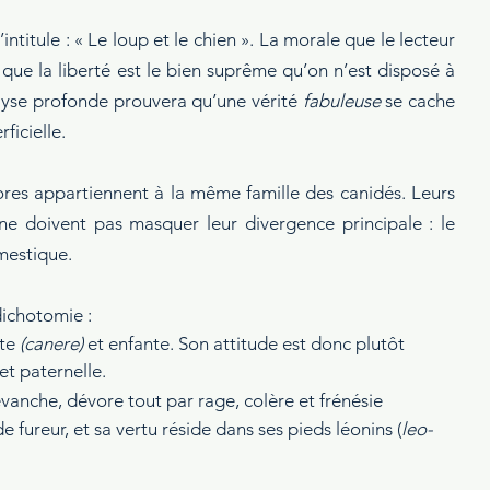
’intitule : « Le loup et le chien ». La morale que le lecteur 
 que la liberté est le bien suprême qu’on n’est disposé à 
lyse profonde prouvera qu’une vérité 
fabuleuse
 se cache 
ficielle.
es appartiennent à la même famille des canidés. Leurs 
e doivent pas masquer leur divergence principale : le 
mestique.
dichotomie :
te 
(canere)
 et enfante. Son attitude est donc plutôt 
et paternelle.
revanche, dévore tout par rage, colère et frénésie 
 de fureur, et sa vertu réside dans ses pieds léonins (
leo-