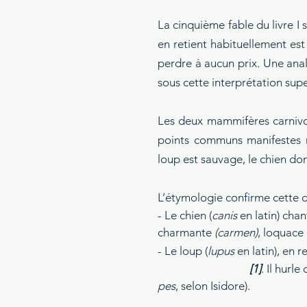
La cinquième fable du livre I s
en retient habituellement est
perdre à aucun prix. Une ana
sous cette interprétation super
Les deux mammifères carnivor
points communs manifestes n
loup est sauvage, le chien do
L’étymologie confirme cette 
- Le chien (
canis
 en latin) chan
charmante 
(carmen)
, loquace 
- Le loup (
lupus
 en latin), en 
[1]
. Il hurle
pes
, selon Isidore).