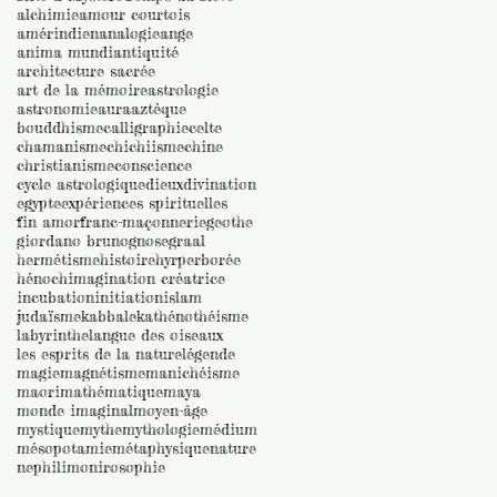
alchimie
amour courtois
amérindien
analogie
ange
anima mundi
antiquité
architecture sacrée
art de la mémoire
astrologie
astronomie
aura
aztèque
bouddhisme
calligraphie
celte
chamanisme
chi
chiisme
chine
christianisme
conscience
cycle astrologique
dieux
divination
egypte
expériences spirituelles
fin amor
franc-maçonnerie
geothe
giordano bruno
gnose
graal
hermétisme
histoire
hyrperborée
hénoch
imagination créatrice
incubation
initiation
islam
judaïsme
kabbale
kathénothéisme
labyrinthe
langue des oiseaux
les esprits de la nature
légende
magie
magnétisme
manichéisme
maori
mathématique
maya
monde imaginal
moyen-âge
mystique
mythe
mythologie
médium
mésopotamie
métaphysique
nature
nephilim
onirosophie