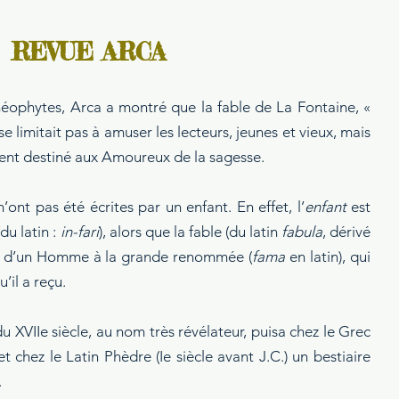
REVUE ARCA
ophytes, Arca a montré que la fable de La Fontaine, « 
e limitait pas à amuser les lecteurs, jeunes et vieux, mais 
ent destiné aux Amoureux de la sagesse.
n’ont pas été écrites par un enfant. En effet, l’
enfant
 est 
u latin : 
in-fari
), alors que la fable (du latin 
fabula
, dérivé 
nt d’un Homme à la grande renommée (
fama
 en latin), qui 
u’il a reçu.
 XVIIe siècle, au nom très révélateur, puisa chez le Grec 
et chez le Latin Phèdre (Ie siècle avant J.C.) un bestiaire 
.