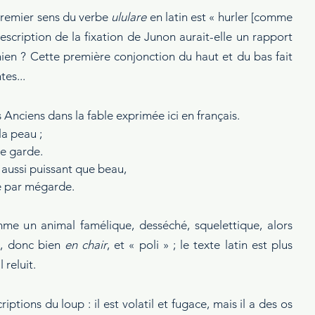
premier sens du verbe 
ululare
 en latin est « hurler [comme 
escription de la fixation de Junon aurait-elle un rapport 
hien ? Cette première conjonction du haut et du bas fait 
tes...
Anciens dans la fable exprimée ici en français.
la peau ;
ne garde.
aussi puissant que beau,
yé par mégarde.
me un animal famélique, desséché, squelettique, alors 
», donc bien 
en chair
, et « poli » ; le texte latin est plus 
il reluit.
tions du loup : il est volatil et fugace, mais il a des os 