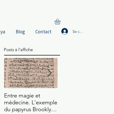
lya
Blog
Contact
Se connecter
Posts à l'affiche
Entre magie et
Les Enseignements
L
médecine. L'exemple
de Silvanos (Texte de
s
du papyrus Brooklyn
Nag Hammadi)