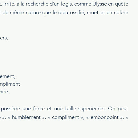
t, irrité, à la recherche d’un logis, comme Ulysse en quête 
il de même nature que le dieu ossifié, muet et en colère 
ers,
lement,
ompliment
ire.
possède une force et une taille supérieures. On peut 
 », « humblement », « compliment », « embonpoint », « 