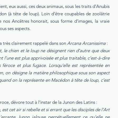
nt, eux aussi, ces deux animaux, sous les traits d’Anubis 
on (à tête de loup). Loin d’être coupables de zoolâtrie 
de nos Ancêtres honorait, sous forme d’images, la vraie 
ous ses aspects.
’a très clairement rappelé dans son 
Arcana Arcanissima
 :
 le chien et le loup ne désignent rien d’autre que deux 
t l’une est plus apprivoisée et plus traitable, c’est-à-dire 
s féroce et plus fugace. Lorsqu’elle est représentée en 
en, on désigne la matière philosophique sous son aspect 
 ; quand on la représente en Macédon à tête de loup, c’est 
éroce, dévore tout à l’instar de la Junon des Latins :
est cet air si rebelle et si errant que les disciples de l’Art 
L’errante Junon jalouse perpétuellement ce qu’elle ne 