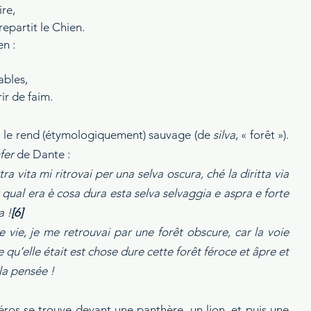
ire,
repartit le Chien.
en :
ables,
ir de faim.
ui le rend (étymologiquement) sauvage (de 
silva
, « forêt »). 
fer
 de Dante :
 vita mi ritrovai per una selva oscura, ché la diritta via 
 qual era è cosa dura esta selva selvaggia e aspra e forte 
a !
[6]
vie, je me retrouvai par une forêt obscure, car la voie 
 qu’elle était est chose dure cette forêt féroce et âpre et 
la pensée !
éros se trouve devant une panthère, un lion, et puis une 