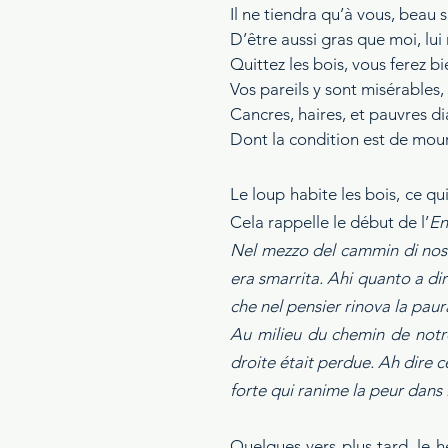
Il ne tiendra qu’à vous, beau s
D’être aussi gras que moi, lui 
Quittez les bois, vous ferez bi
Vos pareils y sont misérables,
Cancres, haires, et pauvres di
Dont la condition est de mour
Le loup habite les bois, ce q
Cela rappelle le début de l’
En
Nel mezzo del cammin di nostra
era smarrita. Ahi quanto a dir
che nel pensier rinova la paur
Au milieu du chemin de notre 
droite était perdue. Ah dire ce
forte qui ranime la peur dans 
Quelques vers plus tard, le h