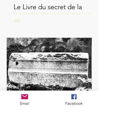
Daniel Shoushi
17 nov. 2020
Le Livre du secret de la
création par le pseudo-
Apollonios de Tyane
Email
Facebook
C. P. JONES
17 nov. 2020