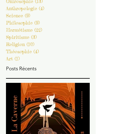
Phénoménologie
(11)
11 posts
Onirosophie
(13)
13 posts
Anthropologie
(4)
4 posts
Science
(9)
9 posts
Philosophie
(9)
9 posts
Hermétisme
(22)
22 posts
Spiritisme
(3)
3 posts
Religion
(10)
10 posts
Théosophie
(4)
4 posts
Art
(1)
1 post
Posts Récents