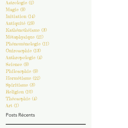
Chamanisme
(3)
3 posts
Sociologie
(2)
2 posts
Psychologie
(14)
14 posts
Astrologie
(2)
2 posts
Magie
(9)
9 posts
Initiation
(14)
14 posts
Antiquité
(29)
29 posts
Kathénothéisme
(3)
3 posts
Métaphysique
(21)
21 posts
Phénoménologie
(11)
11 posts
Onirosophie
(13)
13 posts
Anthropologie
(4)
4 posts
Science
(9)
9 posts
Philosophie
(9)
9 posts
Hermétisme
(22)
22 posts
Spiritisme
(3)
3 posts
Religion
(10)
10 posts
Théosophie
(4)
4 posts
Art
(1)
1 post