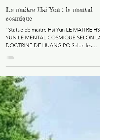
Hsi Yun
5 nov. 2019
47 min de lecture
Le maitre Hsi Yun : le mental
cosmique
` Statue de maître Hsi Yun LE MAITRE HSI
YUN LE MENTAL COSMIQUE SELON LA
DOCTRINE DE HUANG PO Selon les
Annales de PEI HSIU Érudit bien...