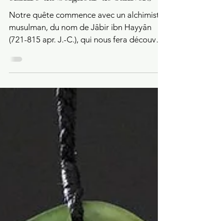
Daniel Shoushi
3 févr. 2018
6 min de lecture
Alkimia : le Soufre Rouge et le
chiffre du Seigneur de l'univers
Notre quête commence avec un alchimiste
musulman, du nom de Jâbir ibn Hayyân
(721-815 apr. J.-C.), qui nous fera découvrir
la doctrine de...