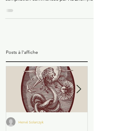
Daniel Shoushi
11 sept. 2017
3 min de lecture
Rêver en Chine
Ces rêves sont consignés dans le « Yùxiájì »
(Mémoires du Coffret de Jade),
compilation commencée par Xu Zhen (né
en 239) et augmentée à...
Posts à l'affiche