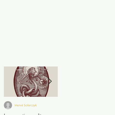
Hervé Solarczyk
C. P. JONES