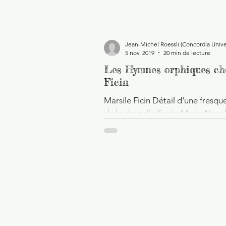
de PEI HSIU Érudit bien...
Jean-Michel Roessli (Concordia Unive
5 nov. 2019
20 min de lecture
Les Hymnes orphiques ch
Ficin
Marsile Ficin Détail d'une fresqu
de la chapelle Santa Maria Novel
Orphée poète-théologien Avec Or