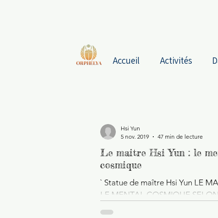
Accueil
Activités
D
Hsi Yun
5 nov. 2019
47 min de lecture
Le maitre Hsi Yun : le me
cosmique
` Statue de maître Hsi Yun LE 
LE MENTAL COSMIQUE SELON
DOCTRINE DE HUANG PO Selon 