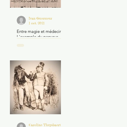
Ivan Guermeur
1 oct. 2021
Entre magie et médecine.
L'exemple du papyrus
Brooklyn 47.218.2
Caroline Thuysbaert