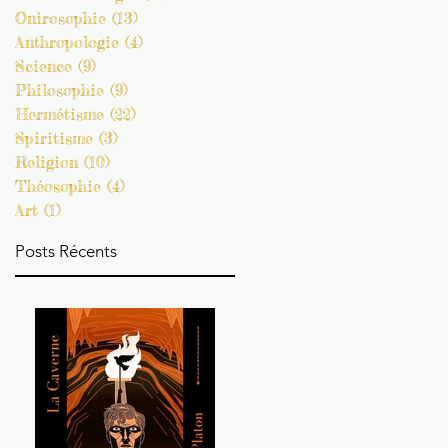
Onirosophie
(13)
13 posts
Anthropologie
(4)
4 posts
Science
(9)
9 posts
Philosophie
(9)
9 posts
Hermétisme
(22)
22 posts
Spiritisme
(3)
3 posts
Religion
(10)
10 posts
Théosophie
(4)
4 posts
Art
(1)
1 post
Posts Récents