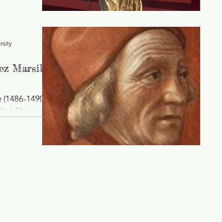
rsity
ez Marsile
e (1486-1490)
la à Florence.
phée, la...