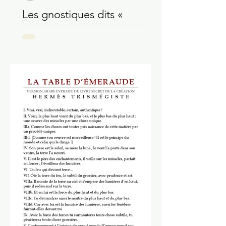
Hervé Solarczyk
2 mars 2021
Les gnostiques dits «
séthiens »