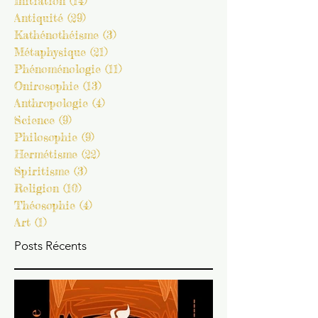
Psychologie
(14)
14 posts
Astrologie
(2)
2 posts
Magie
(9)
9 posts
Initiation
(14)
14 posts
Antiquité
(29)
29 posts
Kathénothéisme
(3)
3 posts
Métaphysique
(21)
21 posts
Phénoménologie
(11)
11 posts
Onirosophie
(13)
13 posts
Anthropologie
(4)
4 posts
Science
(9)
9 posts
Philosophie
(9)
9 posts
Hermétisme
(22)
22 posts
Spiritisme
(3)
3 posts
Religion
(10)
10 posts
Théosophie
(4)
4 posts
Art
(1)
1 post
Posts Récents