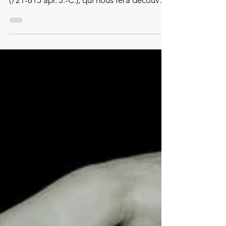
musulman, du nom de Jâbir ibn Hayyân
(721-815 apr. J.-C.), qui nous fera découvrir
la doctrine de...