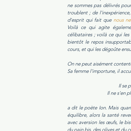
ne sommes pas délivrés pour c
troublent ; de l'inexpérience
d'esprit qui fait que 
nous ne
Voilà ce qui agite égalemen
célibataires ; voilà ce qui les
bientôt le repos insupportabl
cours, et qui les dégoûte ensui
On ne peut aisément contente
Sa femme l'importune, il accuse
Il se 
Il ne s'en p
a dit le poète Ion. Mais quan
équilibre, alors la santé reven
avec aversion les œufs, le bis
du pain bis, des olives et du 