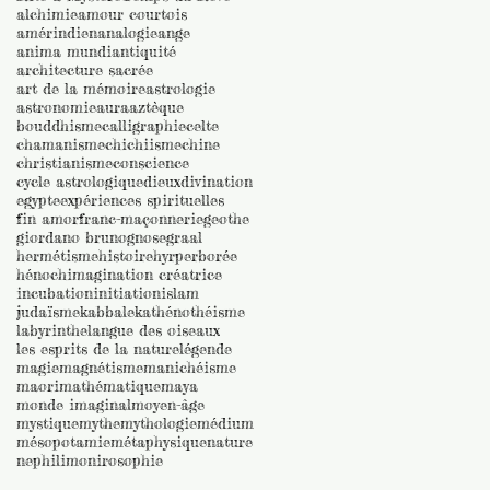
alchimie
amour courtois
amérindien
analogie
ange
anima mundi
antiquité
architecture sacrée
art de la mémoire
astrologie
astronomie
aura
aztèque
bouddhisme
calligraphie
celte
chamanisme
chi
chiisme
chine
christianisme
conscience
cycle astrologique
dieux
divination
egypte
expériences spirituelles
fin amor
franc-maçonnerie
geothe
giordano bruno
gnose
graal
hermétisme
histoire
hyrperborée
hénoch
imagination créatrice
incubation
initiation
islam
judaïsme
kabbale
kathénothéisme
labyrinthe
langue des oiseaux
les esprits de la nature
légende
magie
magnétisme
manichéisme
maori
mathématique
maya
monde imaginal
moyen-âge
mystique
mythe
mythologie
médium
mésopotamie
métaphysique
nature
nephilim
onirosophie