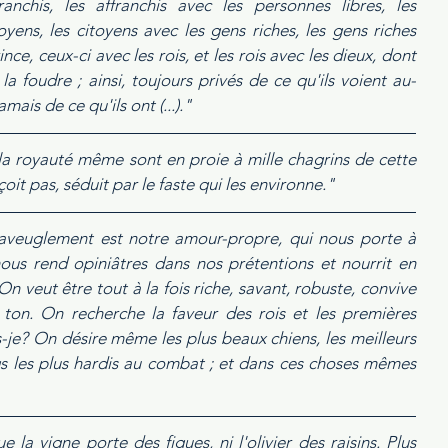
nchis, les affranchis avec les personnes libres, les 
oyens, les citoyens avec les gens riches, les gens riches 
ce, ceux-ci avec les rois, et les rois avec les dieux, dont 
la foudre ; ainsi, toujours privés de ce qu'ils voient au-
mais de ce qu'ils ont (...)." 
 la royauté même sont en proie à mille chagrins de cette 
oit pas, séduit par le faste qui les environne."
 aveuglement est notre amour-propre, qui nous porte à 
nous rend opiniâtres dans nos prétentions et nourrit en 
On veut être tout à la fois riche, savant, robuste, convive 
n. On recherche la faveur des rois et les premières 
s-je? On désire même les plus beaux chiens, les meilleurs 
oqs les plus hardis au combat ; et dans ces choses mêmes 
 vigne porte des figues, ni l'olivier des raisins. Plus 