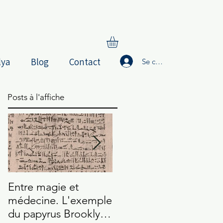
lya
Blog
Contact
Se connecter
Posts à l'affiche
Entre magie et
Les Enseignements
L
médecine. L'exemple
de Silvanos (Texte de
s
du papyrus Brooklyn
Nag Hammadi)