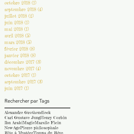
octobre 2018
(1)
1 post
septembre 2018
(4)
4 posts
juillet 2018
(2)
2 posts
juin 2018
(1)
1 post
mai 2018
(1)
1 post
avril 2018
(5)
5 posts
mars 2018
(5)
5 posts
février 2018
(8)
8 posts
janvier 2018
(8)
8 posts
décembre 2017
(3)
3 posts
novembre 2017
(4)
4 posts
octobre 2017
(1)
1 post
septembre 2017
(3)
3 posts
juin 2017
(1)
1 post
Rechercher par Tags
Alexandre Grothendieck
Carl Gustave Jung
Henry Corbin
Ibn Arabi
Magie
Marsile Ficin
New-Age
Pierre philosophale
Rite à Mystère
Temps du Rêve