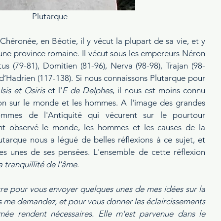
 Plutarque
une province romaine. Il vécut sous les empereurs Néron 
itus (79-81), Domitien (81-96), Nerva (98-98), Trajan (98-
 d’Hadrien (117-138). Si nous connaissons Plutarque pour 
Isis et Osiris
 et l'
E de Delphes
, il nous est moins connu 
n sur le monde et les hommes. A l'image des grandes 
ommes de l'Antiquité qui vécurent sur le pourtour 
t observé le monde, les hommes et les causes de la 
tarque nous a légué de belles réflexions à ce sujet, et 
es unes de ses pensées. L'ensemble de cette réflexion 
a tranquillité de l'âme
. 
ttre pour vous envoyer quelques unes de mes idées sur la 
us me demandez, et pour vous donner les éclaircissements 
mée rendent nécessaires. Elle m'est parvenue dans le 