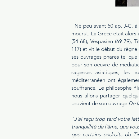
  Né peu avant 50 ap. J-C. à Chéronée, en Béotie, il y vécut la plupart de sa vie, et y 
mourut. La Grèce était alors 
(54-68), Vespasien (69-79), T
117) et vit le début du règne
ses ouvrages phares tel que 
pour son oeuvre de médiatio
sagesses asiatiques, les h
méditerranéen ont égalemen
souffrance. Le philosophe Plu
nous allons partager quelqu
provient de son ouvrage 
De l
"J'ai reçu trop tard votre le
tranquillité de l'âme, que vo
que certains endroits du Ti