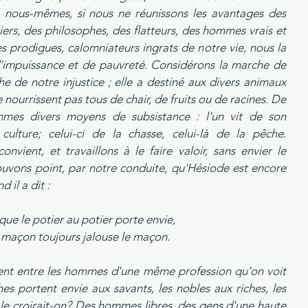
 nous-mêmes, si nous ne réunissons les avantages des 
iers, des philosophes, des flatteurs, des hommes vrais et 
 prodigues, calomniateurs ingrats de notre vie, nous la 
'impuissance et de pauvreté. Considérons la marche de 
he de notre injustice ; elle a destiné aux divers animaux 
e nourrissent pas tous de chair, de fruits ou de racines. De 
mes divers moyens de subsistance : l'un vit de son 
culture; celui-ci de la chasse, celui-là de la pêche. 
onvient, et travaillons à le faire valoir, sans envier le 
ouvons point, par notre conduite, qu'Hésiode est encore 
 il a dit :
que le potier au potier porte envie, 
 maçon toujours jalouse le maçon. 
ment entre les hommes d'une même profession qu'on voit 
hes portent envie aux savants, les nobles aux riches, les 
 le croirait-on? Des hommes libres, des gens d'une haute 